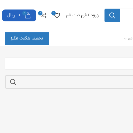
0
0
0
ورود / فرم ثبت نام
0
ریال
یی
تخفیف شگفت انگیز