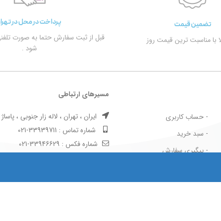
پرداخت در محل در تهرا
تضمین قیمت
قبل از ثبت سفارش حتما به صورت تلفن
الا با مناسبت ترین قیمت روز
شود .
مسیرهای ارتباطی
ایران ، تهران ، لاله زار جنوبی ، پاساژ بها
- حساب کاربری
شماره تماس : 33939711-021
- سبد خرید
شماره فکس : 33946629-021
- پیگیری سفارش
- قوانین و مقررات