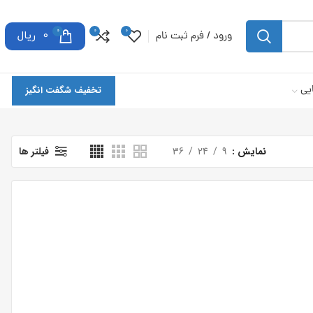
0
0
0
ورود / فرم ثبت نام
0
ریال
یی
تخفیف شگفت انگیز
نمایش
9
24
36
فیلتر ها