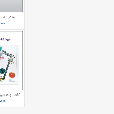
(ست 3 
,000
ول
,000
خور(دست 