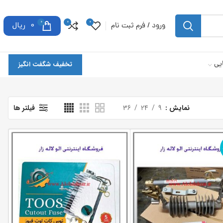
0
0
0
ورود / فرم ثبت نام
0
ریال
یی
تخفیف شگفت انگیز
نمایش
9
24
36
فیلتر ها