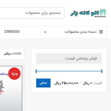
دسته بندی محصولات
23900200
HOME
»
برقگیر
فیلتر براساس قیمت:
ویژه
قيمت:
0 ریال
—
250,000,000 ریال
صافی