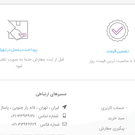
پرداخت در محل در تهرا
تضمین قیمت
قبل از ثبت سفارش حتما به صورت تلفن
الا با مناسبت ترین قیمت روز
شود .
مسیرهای ارتباطی
ایران ، تهران ، لاله زار جنوبی ، پاساژ بها
- حساب کاربری
شماره تماس : 33939711-021
- سبد خرید
شماره فکس : 33946629-021
- پیگیری سفارش