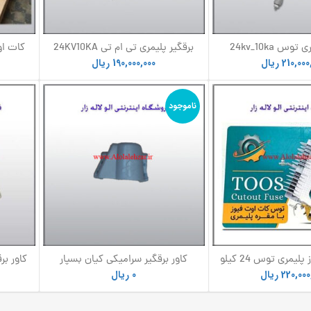
برقگیر پلیمری توس 24kv_10ka
برقگیر پلیمری تی ام تی 24KV10KA
عددی)
TMT(دست 3 عددی)
210,000
ریال
190,000,000
ریال
ب
ناموجود
کات اوت فیوز پلیمری توس 24 کیلو
کاور برقگیر سرامیکی کیان بسپار
کاور بر
ت 100 آمپر-پلیمری،کابلشو
صفاهان
220,000
ریال
0
ریال
3 عددی)