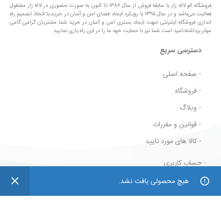
فروشگاه الو لاله زار با سابقه فروش از سال ۱۳۸۶ تا کنون به صورت حضوری در لاله زار مشغول
فعالیت می‌باشد و در سال ۱۳۹۵ با رویکرد ایجاد فضای امن و آسان در خرید،با اتخاذ تصمیم راه
اندازی فروشگاه اینترنتی جهت ایجاد بستری امن و آسان در خرید شما مشتریان گرامی گامی
موثر برداشته،امید است شما نیز با حمایت خود ما را در این راه یاری نمایید.
دسترسی سریع
- صفحه اصلی
- فروشگاه
- وبلاگ
- قوانین و مقررات
- کالا های مورد تایید
- حساب کاربری
0
0
- سبد خرید
هیچ محصولی یافت نشد.
فروشگاه
فیلتر ها
علاقه مندی ها
محصول
حساب کاربری من
- پیگیری سفارش
- قوانین و مقررات