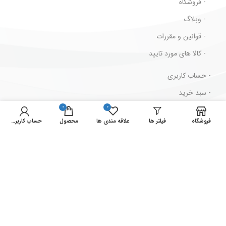
- فروشگاه
- وبلاگ
- قوانین و مقررات
- کالا های مورد تایید
- حساب کاربری
- سبد خرید
0
0
- پیگیری سفارش
فروشگاه
فیلتر ها
علاقه مندی ها
محصول
حساب کاربری من
- قوانین و مقررات
مسیرهای ارتباطی
ایران ، تهران ، لاله زار جنوبی ، پاساژ بهار ، پلاک 2/73
شماره تماس : 33939711-021
شماره فکس : 33946629-021