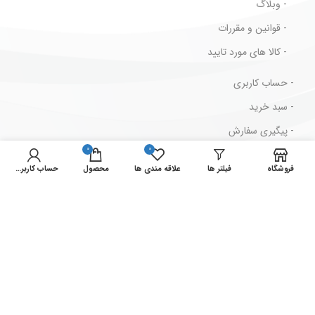
- وبلاگ
- قوانین و مقررات
- کالا های مورد تایید
- حساب کاربری
- سبد خرید
- پیگیری سفارش
0
0
- قوانین و مقررات
فروشگاه
فیلتر ها
علاقه مندی ها
محصول
حساب کاربری من
مسیرهای ارتباطی
ایران ، تهران ، لاله زار جنوبی ، پاساژ بهار ، پلاک 2/73
شماره تماس : 33939711-021
شماره فکس : 33946629-021
نمادهای ما