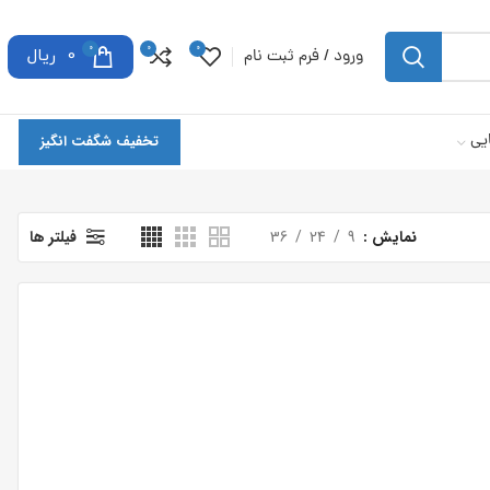
0
0
0
ورود / فرم ثبت نام
0
ریال
یی
تخفیف شگفت انگیز
نمایش
9
24
36
فیلتر ها