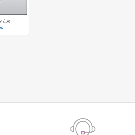
چراغ پ
تم