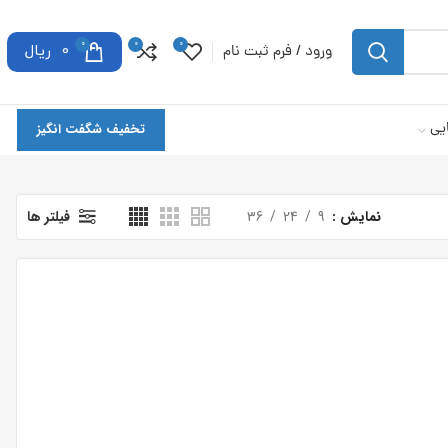
0
0
0
ورود / فرم ثبت نام
0
ریال
یی
تخفیف شگفت انگیز
نمایش
9
24
36
فیلتر ها