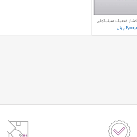
فشار ضعیف سیلیکونی
ار صفاهان(LV)
6,000,
ریال