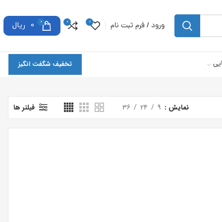
0
0
0
ورود / فرم ثبت نام
0
ریال
یی
تخفیف شگفت انگیز
نمایش
9
24
36
فیلتر ها