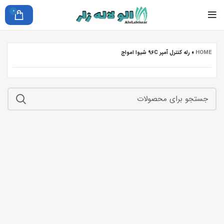
0
HOME
»
رله کنترل آمپر 96C شیوا امواج