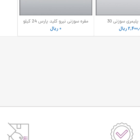
کاور مقره پلیمری سوزنی 30
مقره سوزنی نیرو کلید پارس 24 کیلو
کیان بسپار صفاهان
ولت 7 چترک
2,400,
ریال
0
ریال