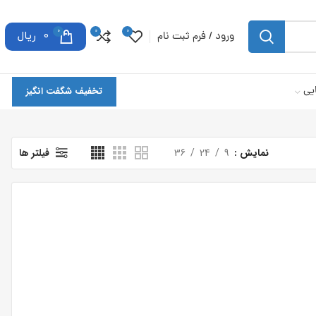
0
0
0
ورود / فرم ثبت نام
0
ریال
یی
تخفیف شگفت انگیز
نمایش
9
24
36
فیلتر ها