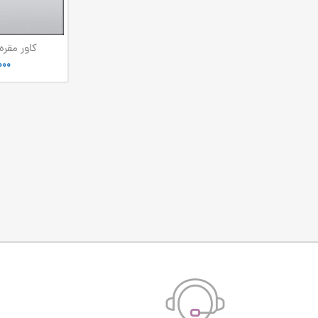
سانتیمتری 
000