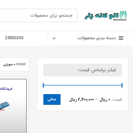
دسته بندی محصولات
23900200
HOME
»
سوزنی
فیلتر براساس قیمت:
قيمت:
0 ریال
—
2,400,000 ریال
صافی