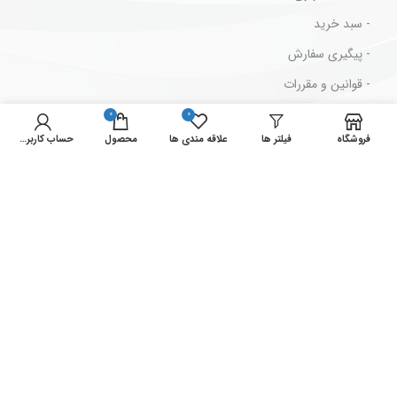
- سبد خرید
- پیگیری سفارش
- قوانین و مقررات
0
0
مسیرهای ارتباطی
فروشگاه
فیلتر ها
علاقه مندی ها
محصول
حساب کاربری من
ایران ، تهران ، لاله زار جنوبی ، پاساژ بهار ، پلاک 2/73
شماره تماس : 33939711-021
شماره فکس : 33946629-021
نمادهای ما
تمام حقوق این وب سایت برای فروشگاه الو لاله زار محفوظ می باشد .