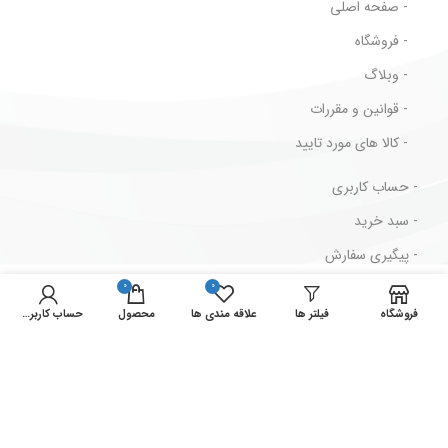
- صفحه اصلی
- فروشگاه
- وبلاگ
- قوانین و مقررات
- کالا های مورد تایید
- حساب کاربری
- سبد خرید
- پیگیری سفارش
- قوانین و مقررات
0
0
فروشگاه
فیلتر ها
علاقه مندی ها
محصول
حساب کاربری من
مسیرهای ارتباطی
ایران ، تهران ، لاله زار جنوبی ، پاساژ بهار ، پلاک 2/73
شماره تماس : 33939711-021
شماره فکس : 33946629-021