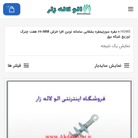
0
HOME
»
مقره سوزنیمقره بشقابی سامانه نوین افرا خزش 660MM هفت چترک
توزیع شبکه برق
نمایش یک نتیجه
نمایش سایدبار
فیلتر ها