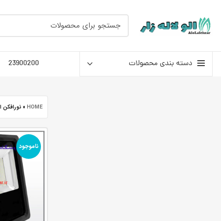
دسته بندی محصولات
23900200
HOME
»
نورافکن ال ای دی 200
ناموجود