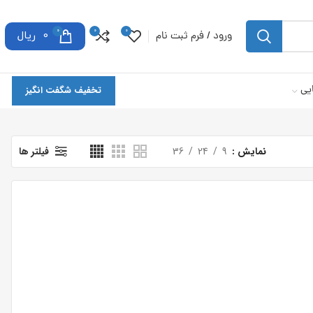
0
0
0
ورود / فرم ثبت نام
0
ریال
یی
تخفیف شگفت انگیز
نمایش
9
24
36
فیلتر ها