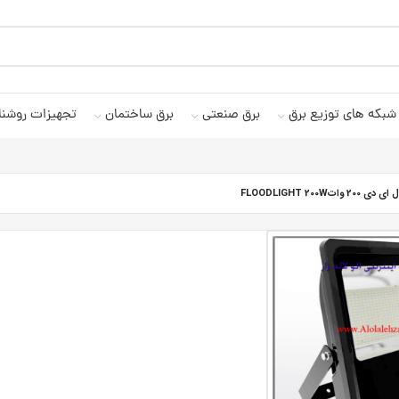
شبکه های توزیع برق
برق صنعتی
برق ساختمان
تجهیزات روشنا
 واتFLOODLIGHT 200W