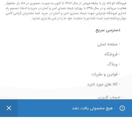
فروشگاه الو لاله زار با سابقه فروش از سال ۱۳۸۶ تا کنون به صورت حضوری در لاله زار مشغول
فعالیت می‌باشد و در سال ۱۳۹۵ با رویکرد ایجاد فضای امن و آسان در خرید،با اتخاذ تصمیم راه
اندازی فروشگاه اینترنتی جهت ایجاد بستری امن و آسان در خرید شما مشتریان گرامی گامی
موثر برداشته،امید است شما نیز با حمایت خود ما را در این راه یاری نمایید.
دسترسی سریع
- صفحه اصلی
- فروشگاه
- وبلاگ
- قوانین و مقررات
- کالا های مورد تایید
- حساب کاربری
0
0
- سبد خرید
هیچ محصولی یافت نشد.
فروشگاه
فیلتر ها
علاقه مندی ها
محصول
حساب کاربری من
- پیگیری سفارش
- قوانین و مقررات