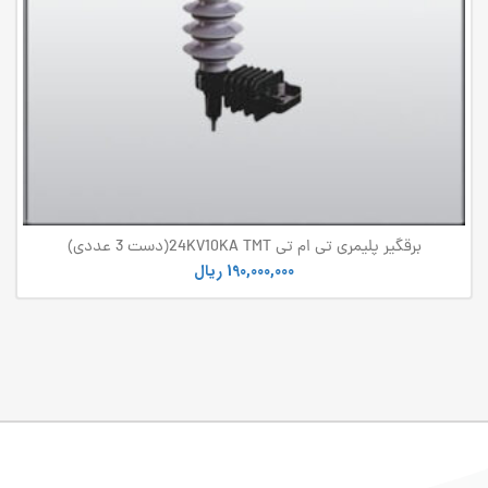
برقگیر پلیمری تی ام تی 24KV10KA TMT(دست 3 عددی)
190,000,000
ریال