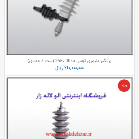
برقگیر پلیمری توس 24kv_10ka (ست 3 عددی)
210,000,000
ریال
ویژه