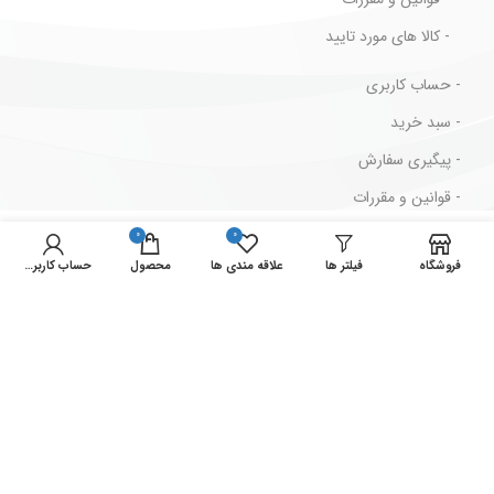
- کالا های مورد تایید
- حساب کاربری
- سبد خرید
- پیگیری سفارش
- قوانین و مقررات
0
0
مسیرهای ارتباطی
فروشگاه
فیلتر ها
علاقه مندی ها
محصول
حساب کاربری من
ایران ، تهران ، لاله زار جنوبی ، پاساژ بهار ، پلاک 2/73
شماره تماس : 33939711-021
شماره فکس : 33946629-021
نمادهای ما