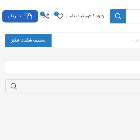
0
0
0
ورود / فرم ثبت نام
0
ریال
یی
تخفیف شگفت انگیز