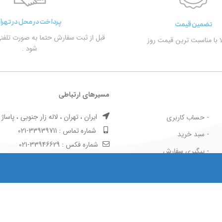
پرداخت در محل در تهرا
تضمین قیمت
قبل از ثبت سفارش حتما به صورت تلفن
الا با مناسبت ترین قیمت روز
شود .
مسیرهای ارتباطی
ایران ، تهران ، لاله زار جنوبی ، پاساژ بها
- حساب کاربری
شماره تماس : 33939711-021
- سبد خرید
شماره فکس : 33946629-021
- پیگیری سفارش
- قوانین و مقررات