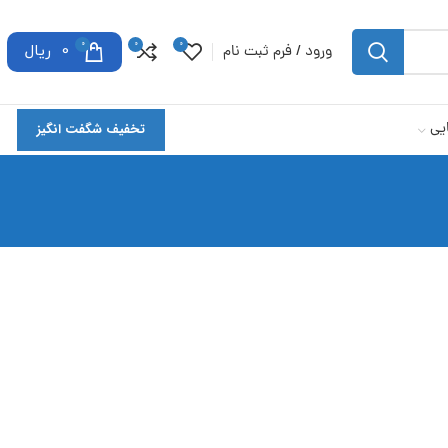
0
0
0
ورود / فرم ثبت نام
0
ریال
یی
تخفیف شگفت انگیز