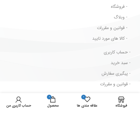
- فروشگاه
- وبلاگ
- قوانین و مقررات
- کالا های مورد تایید
- حساب کاربری
- سبد خرید
- پیگیری سفارش
- قوانین و مقررات
0
0
مسیرهای ارتباطی
فروشگاه
علاقه مندی ها
محصول
حساب کاربری من
ایران ، تهران ، لاله زار جنوبی ، پاساژ بهار ، پلاک 2/73
شماره تماس : 33939711-021
شماره فکس : 33946629-021