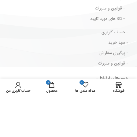
- قوانین و مقررات
- کالا های مورد تایید
- حساب کاربری
- سبد خرید
- پیگیری سفارش
- قوانین و مقررات
مسیرهای ارتباطی
0
0
فروشگاه
علاقه مندی ها
محصول
ایران ، تهران ، لاله زار جنوبی ، پاساژ بهار ، پلاک 2/73
حساب کاربری من
شماره تماس : 33939711-021
شماره فکس : 33946629-021
نمادهای ما