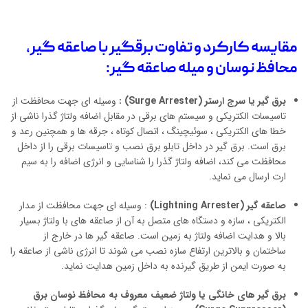
مقایسه کارکرد و تفاوت برقگیر با صاعقه گیر،
محافظ نوسان و میله صاعقه گیر:
برق گیر یا سرج ارستر (
Surge Arrester
) :
وسیله ای جهت محافظت از
تاسیسات الکتریکی و سیستم های برقی در مقابل اضافه ولتاژ گذرا ناشی از
خطا های الکتریکی ، سوئیچینگ ، اتصال کوتاه ، جرقه ها و همچنین رعد و
برق است. برق گیر در داخل تابلو برق نصب و تاسیسات برقی را از داخل
محافظت می کند، اضافه ولتاژ گذرا را شناسایی و انرژی اضافه را به سیم
ارت ارسال می نماید.
صاعقه گیر (
Lightning Arrester
)
: وسیله ای جهت محافظت از مدار
الکتریکی ، سازه و دستگاه های متصل به آن از صاعقه های با ولتاژ بسیار
بالا و هدایت اضافه ولتاژ به زمین است. صاعقه گیر ها در خارج از
ساختمان و بالاترین ارتفاع سازه نصب می شوند تا انرژی ناشی از صاعقه را
به صورت ایمن از طریق گیرنده به داخل زمین هدایت نماید.
برق گیر های خانگی یا ولتاژ ضعیف معروف به محافظ نوسان برق