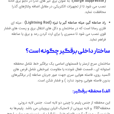
(
Surge Suppressor
):
به عنوان برق گیر های گذرا در تابلو برق خانه
نصب می شود تا از تجهیزات الکتریکی در مقابل اضافه ولتاژهای گذرا
محافظت نماید.
راد صاعقه گیر، میله صاعقه گیر یا نیزه (
Lightning Rod
)
: میله ای
فلزی رسانا است که در ساختمان و دکل های انتقال برق و پست های فشار
قوی نصب می شود تا مسیری را برای ارت کردن رعد و برق یا صاعقه
فراهم نماید.
ساختار داخلی برقگیر چگونه است؟
ساختمان سرج ارستر یا قسمتهای اساسی یک برقگیر خط شامل محفظه
استوانه ای ، قسمت فعال شونده یا مقاومت غیرخطی شامل قرص های
اکسید روی، فاصله هوایی سری جهت عبور جریان صاعقه (در برقگیرهای
بدون فاصله هوایی وجود ندارد ) و فشار شکن است.
الف) محفظه برقگیر:
این محفظه از جنس پلیمر یا چینی دو لایه است. جنس لایه درونی
محفظهFRP و لایه بیرونی از لاستیک اتیلن پروپیلن می باشد. پلیمرها به
علت سبکی و بزرگ کردن فاصله خزشی تا 1.5 برابر، نسبت به پرسلین ارجح