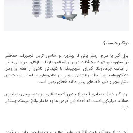
برقگیر چیست؟
برق گیر یا سرج ارستر یکی از بهترین و اساسی ترین تجهیزات حفاظتی
ترانسفورماتور،جهت محافظت در برابر اضافه ولتاژ یا ولتاژهای ضربه ای ناشی
از صاعقه،جرقه،ولتاژ گذرای سویچینگ یا کلیدزنی ناشی از قطع و وصل
دژنگتورها،تخلیه اضافه ولتاژهای موجی در هادی‌های خطوط و پست‌های
فشار قوی و سایر خطاهای برقی مانند خطای زمین است.
برق گیر شامل تعدادی قرص از جنس اکسید فلزی در بدنه چینی یا پلیمری
همانند سیلیکون است. که تعداد این قرص ها به مقدار ولتاژ سیستم بستگی
دارد.
استفاده از برق گیر باعث افزایش توان انتقالی در خطوط دو مداره می گردد.