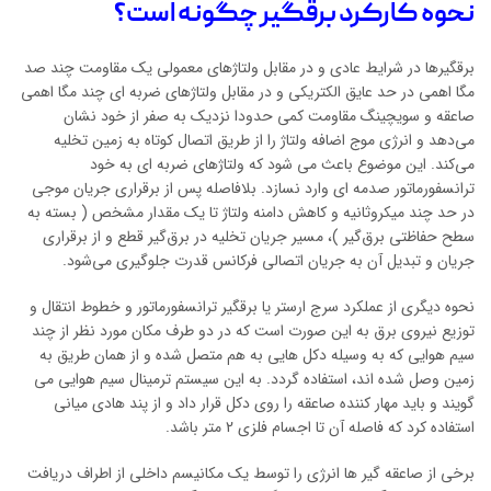
نحوه کارکرد برقگیر چگونه است؟
برقگیرها در شرایط عادی و در مقابل ولتاژهای معمولی یک مقاومت چند صد
مگا اهمی در حد عایق الکتریکی و در مقابل ولتاژهای ضربه ای چند مگا اهمی
صاعقه و سویچینگ مقاومت کمی حدودا نزدیک به صفر از خود نشان
می‌دهد و انرژی موج اضافه ولتاژ را از طریق اتصال کوتاه به زمین تخلیه
می‌کند. این موضوع باعث می شود که ولتاژهای ضربه ای به خود
ترانسفورماتور صدمه ای وارد نسازد. بلافاصله پس از برقراری جریان موجی
در حد چند میكروثانیه و كاهش دامنه ولتاژ تا یك مقدار مشخص ( بسته به
سطح حفاظتی برق‌گیر )، مسیر جریان تخلیه در برق‌گیر قطع و از برقراری
جریان و تبدیل آن به جریان اتصالی فركانس قدرت جلوگیری می‌شود.
نحوه دیگری از عملکرد سرج ارستر یا برقگیر ترانسفورماتور و خطوط انتقال و
توزیع نیروی برق به این صورت است که در دو طرف مکان مورد نظر از چند
سیم هوایی که به وسیله دکل هایی به هم متصل شده و از همان طریق به
زمین وصل شده اند، استفاده گردد. به این سیستم ترمینال سیم هوایی می
گویند و باید مهار کننده صاعقه را روی دکل قرار داد و از پند هادی میانی
استفاده کرد که فاصله آن تا اجسام فلزی 2 متر باشد.
برخی از صاعقه گیر ها انرژی را توسط یک مکانیسم داخلی از اطراف دریافت