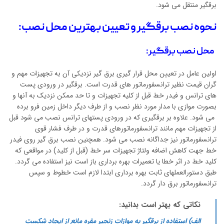
برقگیر منتقل می شود.
نحوه نصب برقگیر و تعیین بهترین محل نصب:
محل نصب برقگیر:
اولین عامل در تعیین محل قرار گیری برق گیر نزدیکی آن به تجهیزات مهم و
گران قیمت نظیر ترانسفورماتور های قدرت است. برقگیر در ورودی پست
های ترانس و فیدر خط قبل از کلیه تجهیزات و تا حد ممکن نزدیک به آنها و
بصورت موازی با مدار مورد نظر نصب و از طرف دیگر داخل زمین فرو برده
می شود. علاوه بر برقگیری که در ورودی پستهای ترانس نصب می ‏شود قبل
از تجهیزات مهم مانند ترانسفورماتورهای قدرت و در طرف فشار قوی
ترانسفورماتور نیز جداگانه نصب می ‏شود. همچنین نصب برق گیر روی فیدر
خط جهت کاهش اضافه ولتاژ تجهیزات سر خط (قبل از کلید) در مواقعی که
کلید خط در اثر خطا یا تعمیرات بهره برداری باز است نیز استفاده می گردد.
طبق دستورالعملهای ثابت بهره برداری ابتدا لازم است خطوط و سپس
ترانسفورماتور برق دار گردد.
نکاتی که بهتر است بدانید:
الف)
استفاده از برقگیر به موازات زنجیر مقره مانع از ایجاد شکست