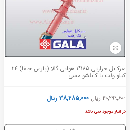
برای بزرگنمایی کلیک کنید
سرکابل حرارتی 185*1 هوایی گالا (پارس جلفا) 24
کیلو ولت با کابلشو مسی
38,285,000
ریال
40,299,600
ریال
در انبار موجود نمی باشد