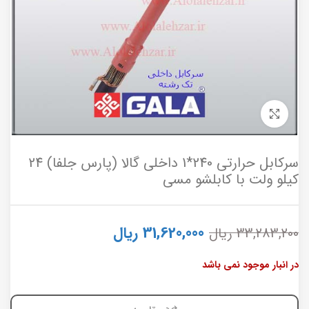
برای بزرگنمایی کلیک کنید
سرکابل حرارتی 240*1 داخلی گالا (پارس جلفا) 24
کیلو ولت با کابلشو مسی
31,620,000
ریال
33,283,200
ریال
در انبار موجود نمی باشد