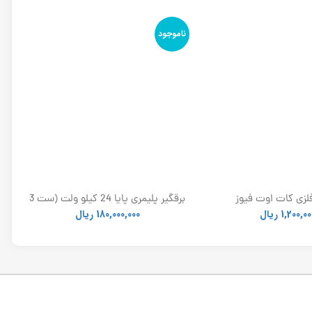
و
ناموجود
لزی کات اوت فیوز
برقگیر پلیمری پایا 24 کیلو ولت (ست 3
عددی)
1,200,00
ریال
180,000,000
ریال