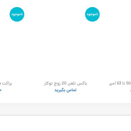
ناموجود
ناموجود
باکس اهرمی کلید گردان 50 تا 63 آمپر
باکس تلفن 20 زوج توکار
براکت ف
تماس بگیرید
0