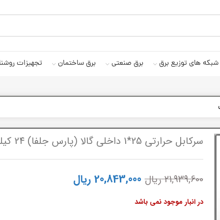
شبکه های توزیع برق
برق صنعتی
برق ساختمان
تجهیزات روشنا
سرکابل حرارتی 25*1 داخلی گالا (پارس جلفا) 24 کیلو ولت با کابلشو مسی
20,843,000
ریال
21,939,600
ریال
در انبار موجود نمی باشد