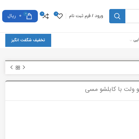
0
0
0
ورود / فرم ثبت نام
0
ریال
یی
تخفیف شگفت انگیز