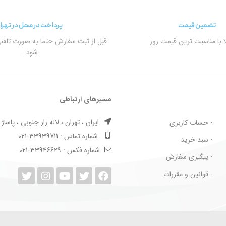
تضمین قیمت
پرداخت در محل در تهرا
الا با مناسبت ترین قیمت روز
قبل از ثبت سفارش حتما به صورت تلفن
شود .
مسیرهای ارتباطی
ایران ، تهران ، لاله زار جنوبی ، پاساژ بها
- حساب کاربری
شماره تماس : 33939711-021
- سبد خرید
شماره فکس : 33946629-021
- پیگیری سفارش
- قوانین و مقررات