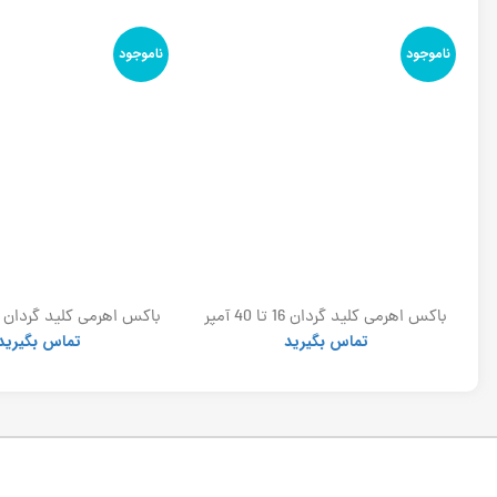
ناموجود
ناموجود
برقگیر پلیمری توس 24kv_10ka (ست 3
باکس اهرمی کلید گردان 16 تا 40 آمپر
الکترو کاوه
الکتروکاوه
تماس بگیرید
تماس بگیرید