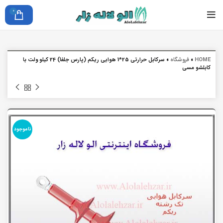
0
HOME
»
فروشگاه
»
سرکابل حرارتی 25*1 هوایی ریکم (پارس جلفا) 24 کیلو ولت با
کابلشو مسی
ناموجود