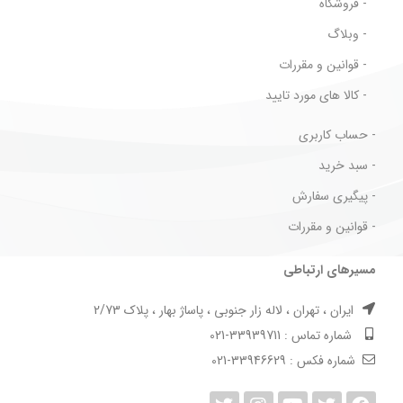
- فروشگاه
- وبلاگ
- قوانین و مقررات
- کالا های مورد تایید
- حساب کاربری
- سبد خرید
- پیگیری سفارش
- قوانین و مقررات
مسیرهای ارتباطی
ایران ، تهران ، لاله زار جنوبی ، پاساژ بهار ، پلاک 2/73
شماره تماس : 33939711-021
شماره فکس : 33946629-021