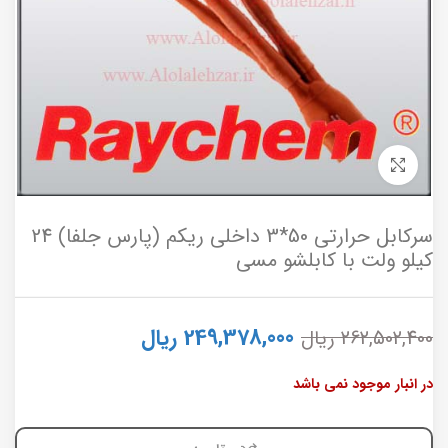
برای بزرگنمایی کلیک کنید
سرکابل حرارتی 50*3 داخلی ریکم (پارس جلفا) 24
کیلو ولت با کابلشو مسی
249,378,000
ریال
262,502,400
ریال
در انبار موجود نمی باشد