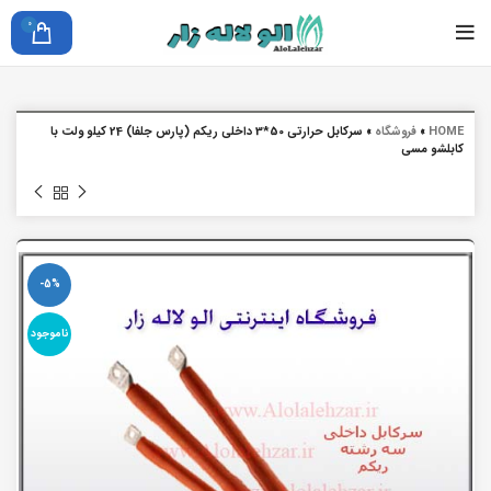
0
HOME
»
فروشگاه
»
سرکابل حرارتی 50*3 داخلی ریکم (پارس جلفا) 24 کیلو ولت با
کابلشو مسی
-5%
ناموجود