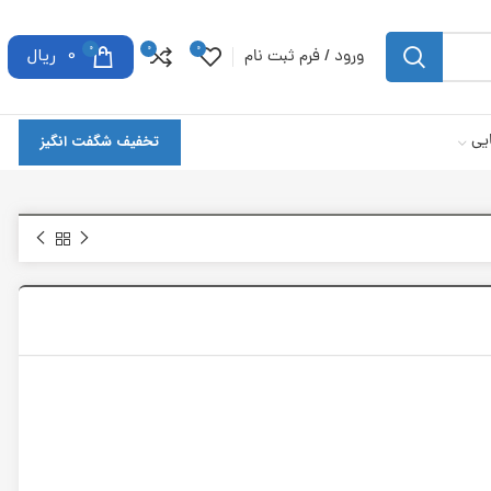
0
0
0
ورود / فرم ثبت نام
0
ریال
یی
تخفیف شگفت انگیز