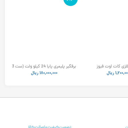
لزی کات اوت فیوز
برقگیر پلیمری پایا 24 کیلو ولت (ست 3
عددی)
1,200,00
ریال
180,000,000
ریال
ن
تصمین کیفیت و اصالت کالا