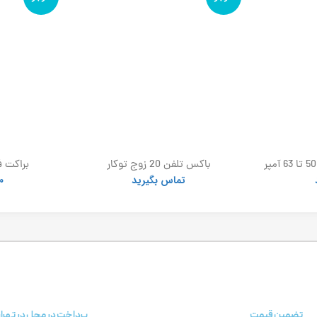
باکس اهرمی کلید گردان 50 تا 63 آمپر
باکس تلفن 20 زوج توکار
براکت ف
تماس بگیرید
0
تضمین قیمت
پرداخت در محل در تهرا