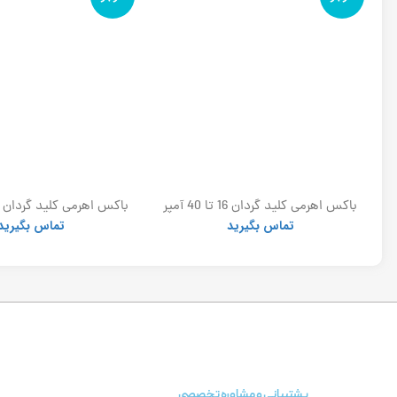
برقگیر پلیمری توس 24kv_10ka (ست 3
باکس اهرمی کلید گردان 16 تا 40 آمپر
الکترو کاوه
الکتروکاوه
تماس بگیرید
تماس بگیرید
پشتیبانی و مشاوره تخصصی