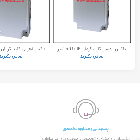
برقگیر پلیمری توس 24kv_10ka (ست 3
باکس اهرمی کلید گردان 16 تا 40 آمپر
الکترو کاوه
الکتروکاوه
تماس بگیرید
تماس بگیرید
پشتیبانی و مشاوره تخصصی
پشتیبانی و مشاوره تخصصی صنعت برق در ساعات