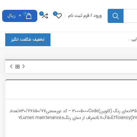
0
0
0
ورود / فرم ثبت نام
0
ریال
یی
تخفیف شگفت انگیز
Power & ModelAF-A70-15WCurrent110mALumen-میزان روشنایی13501450دمای رنگ (کلوین)30005000Code – کد نورسنجی830/77850/77تعداد