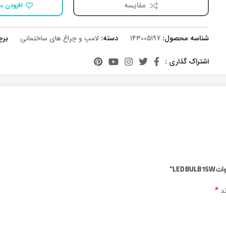
مقایسه
افزودن به
شناسه محصول:
143005197
دسته:
لامپ و چراغ های ساختمانی
بر
اشتراک گذاری :
*
ند