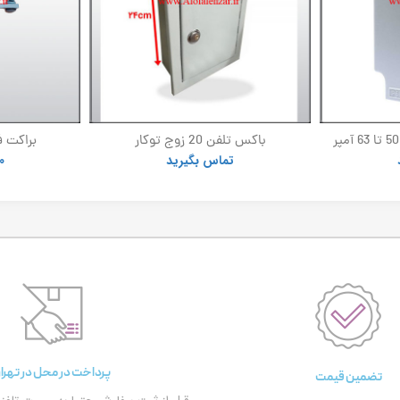
باکس اهرمی کلید گردان 50 تا 63 آمپر
باکس تلفن 20 زوج توکار
براکت ف
تماس بگیرید
0
پرداخت در محل در تهرا
تضمین قیمت