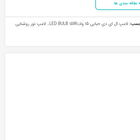
 علاقه مندی ها
چسب:
لامپ ال ای دی حبابی 15 واتLED BULB 15W
,
لامپ نور روشنایی