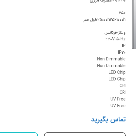
10%100%مصرف انرژی
25x
25000h25x1000hطول عمر
ولتاژ-فرکانس
230V-50Hz
IP
IP20
Non Dimmable
Non Dimmable
LED Chip
LED Chip
CRI
CRI
UV Free
UV Free
تماس بگیرید