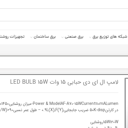
شبکه های توزیع برق
برق صنعتی
برق ساختمان
تجهیزات روشنا
لامپ ال ای دی حبابی 15 وات LED BULB 15W
در کارتن50K-disp ضریب جابجایی0.9L(X),F(Y) – طول عمر نسبیL70,F50Efficiency(lm/W)>90انحراف از دمای رنگ7Lumen maintenance8
15W120Wروشنایی