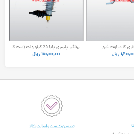
لزی کات اوت فیوز
برقگیر پلیمری پایا 24 کیلو ولت (ست 3
عددی)
1,200,00
ریال
180,000,000
ریال
ن
تصمین کیفیت و اصالت کالا