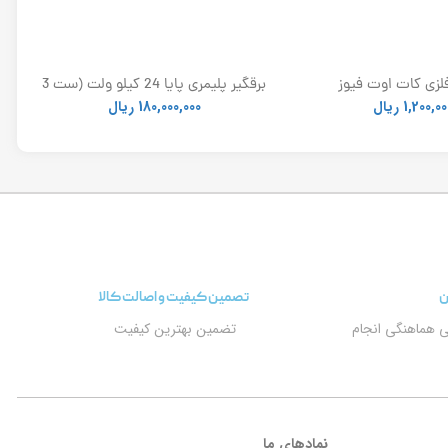
لزی کات اوت فیوز
برقگیر پلیمری پایا 24 کیلو ولت (ست 3
عددی)
1,200,00
ریال
180,000,000
ریال
ن
تصمین کیفیت و اصالت کالا
ی هماهنگی انجام
تضمین بهترین کیفیت
نمادهای ما