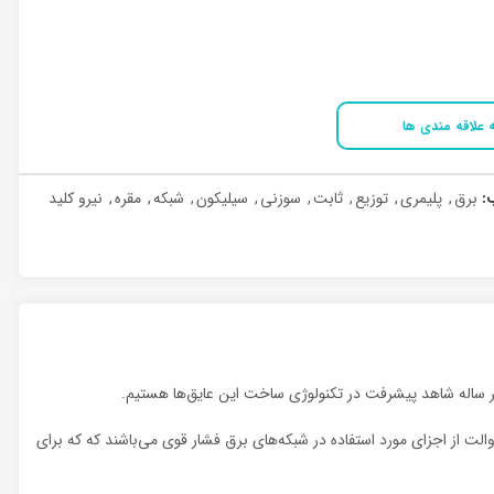
 علاقه مندی ها
:
برق
,
پلیمری
,
توزیع
,
ثابت
,
سوزنی
,
سیلیکون
,
شبکه
,
مقره
,
نیرو کلید
زیاد در خطوط انتقال، پیوسته شرکت‌ها این تغییرات را دنبال می‎کنند تا از بهترین مقره‌ها با طول عمر بالا استفاده نمایند. مقره ثابت ۷ پره ۲۴ کیلو والت از اجزای مورد استفاده در شبکه‌های برق فشار قوی می‌باشند که که برای