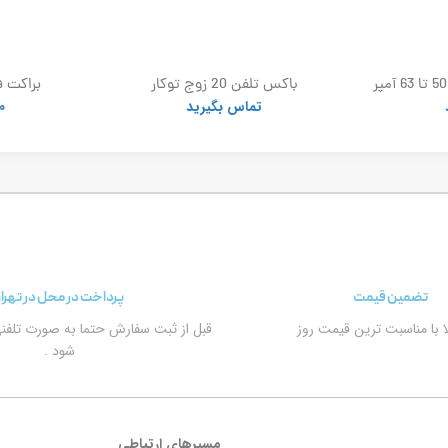
باکس اهرمی کلید گردان 50 تا 63 آمپر
باکس تلفن 20 زوج توکار
براکت ف
تماس بگیرید
0
تضمین قیمت
پرداخت در محل در تهرا
الا با مناسبت ترین قیمت روز
قبل از ثبت سفارش حتما به صورت تلفن
شود .
مسیرهای ارتباطی