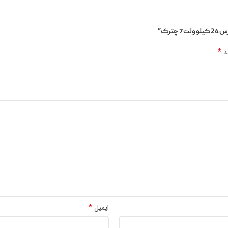
رک”
*
ند
*
ایمیل