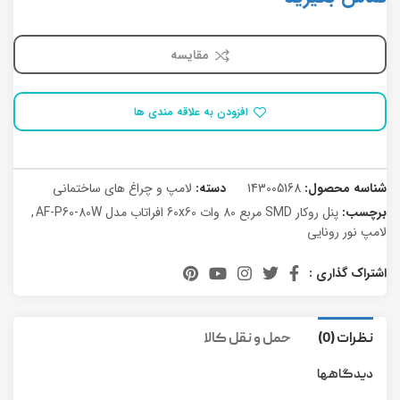
مقایسه
افزودن به علاقه مندی ها
شناسه محصول:
143005168
دسته:
لامپ و چراغ های ساختمانی
برچسب:
پنل روکار SMD مربع 80 وات 60x60 افراتاب مدل AF-P60-80W
,
لامپ نور رونایی
اشتراک گذاری :
نظرات (0)
حمل و نقل کالا
دیدگاهها