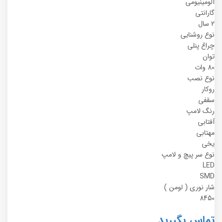
آلومینیومی
گارانتی
2 سال
نوع روشنایی
چراغ پنلی
توان
80 وات
نوع نصب
روکار
سقفی
رنگ لامپ
آفتابی
مهتابی
یخی
نوع سر پیچ و لامپ
LED
SMD
شار نوری ( لومن )
8450
تماس بگیرید