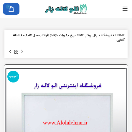
0
HOME
»
فروشگاه
»
پنل روکار SMD مربع 80 وات 60×60 افراتاب مدل AF-P60-80W
آفتابی
ناموجود