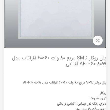
برای بزرگنمایی کلیک کنید
پنل روکار SMD مربع 80 وات 60×60 افراتاب مدل
AF-P60-80W آفتابی
پنل روکار SMD مربع 80 وات 60×60 افراتاب مدل AF-P60-80W
روکار
توان 80 وات
دارای رنگ نور مهتابی، آفتابی و یخی
ابعاد 600×600 میلی متر