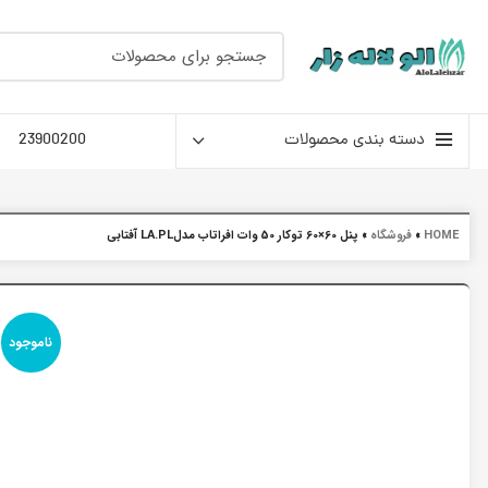
دسته بندی محصولات
23900200
HOME
»
فروشگاه
»
پنل 60×60 توکار 50 وات افراتاب مدلLA.PL آفتابی
ناموجود