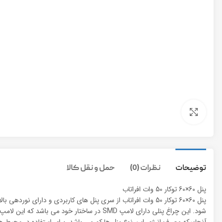
برای بزرگنمایی کلیک کنید
توضیحات
نظرات (0)
حمل و نقل کالا
پنل 60×60 توکار 50 وات افراتاب
پنل 60×60 توکار 50 وات افراتاب از سری پنل های کاربردی و دا
شود. این چراغ پنلی دارای لامپ SMD در ساخ
آنجاییکه مصرف انرژی این نوع پنل ها کم می باشد، برای استفاده در محیط