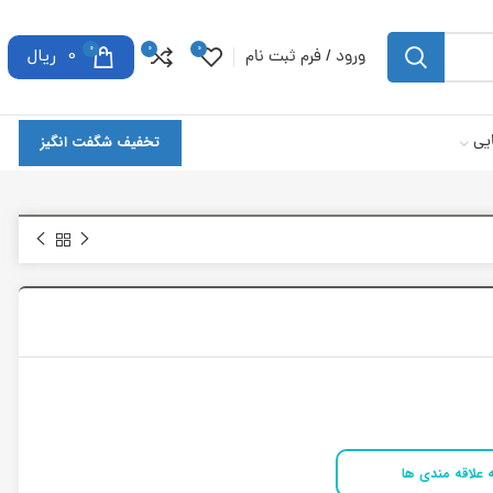
0
0
0
ورود / فرم ثبت نام
0
ریال
یی
تخفیف شگفت انگیز
 علاقه مندی ها