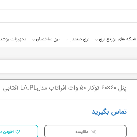
شبکه های توزیع برق
برق صنعتی
برق ساختمان
تجهیزات روشنا
پنل 60×60 توکار 50 وات افراتاب مدلLA.PL آفتابی
تماس بگیرید
مقایسه
افزودن به