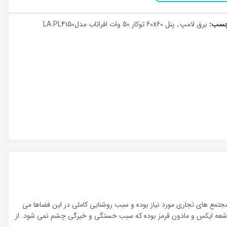
چسب:
برق لامپ
,
پنل 60x60 توکار 50 وات افراتاب مدلLA.PL4150
اه ها و مجتمع های تجاری مورد نیاز بوده و سبب روشنایی کاملی در این فضاها می
شعات مضر مانند اشعه ایکس و مادون قرمز بوده که سبب خستگی و خیرگی چشم نمی شود. از