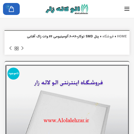
0
HOME
»
فروشگاه
»
پنل SMD توکار60×60 آلومینیومی 64 وات زاک آفتابی
ناموجود