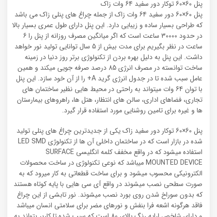
پنل 60×60 توکار دور سفید 64 وات زاک
پنل 60×60 دور سفید 64 وات زاک از جمله چراغ های پنلی زاک می باشد
که طراحی بسیار ساده و زیبایی دارد. این پنل دارای طول عمری بسیار بالا
در حدود 30000 ساعت است که اگر میانگین مصرف روزانه از پنل را 6
ساعت در نظر بگیریم برای مدت بیش از 5 سال توانایی تولید نور خواهد
داشت. این پنل به دلیل بهره بردن از تکنولوژی برتر روز دنیا در زمینه
ساخت توانسته در مصرف انرژی 85 درصد صرفه جویی میکند و همین
عامل سبب شده تا در جدول انرژی گرید A+ را از آن خود سازد. این پنل
با توان 64 وات میتواند به راحتی در محیط هایی نظیر ساختمان های
تجاری، فضاهای اداری، سالن های انتظار، هتل ها، راهروهای بیمارستان
ها و غیره برای تامین روشنایی مورد استفاده قرار گیرد.
پنل 60×60 توکار دور سفید زاک یکی از جدیدترین چراغ های پنلی تولید
شده در بازار است که در ساختمان داخلی آن ها از تکنولوژی LED SMD
استفاده میشود که در واقع مخفف کلمه انگلیسی SURFACE
MOUNTED DEVICE میباشد که نوعی تکنولوژی در ساخت محصولات
الکترونیکی محسوب میشود و برای ساخت قطعاتی به کار میرود که به
صورت سطحی نصب میشوند در واقع آی سی هایی با پایه کوتاه هستند
که بدون سوراخ شدن روی بورد نصب میشوند. نور تابشی از این چراغ
فاقد هرگونه اشعه فرا بنفش و نورهای مضر برای سلامتی انسان میباشد
و دارای شاخص ارایه رنگ بالای 80 است که سبب شده تا کاربر بتواند به