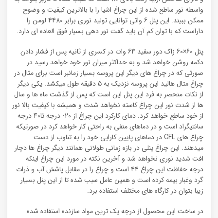
واسطه نور ساطع شده از این چراغ اشیا را با بالاترین کیفیت و وضوح
ممکن ببیند. این پنل 6 واتی توانایی تولید نوری برابر 4480 لومن را
داراست که با توان کم آن باید گفت نور دهی بسیار فوق العاده ای دارد.
پنل 60×60 زاک دور سفید 64 وات در کسری از ثانیه پس از فشار دادن
دکمه روشن خواهد شد و به حداکثر میزان نور خود خواهد رسید در
صورتی که در چراغ های دیگر این پروسه بسیار زمانبر است برای مثال در
چراغ متال هالید این پروسه نزدیک به 5 دقیقه طول میکشد. یکی دیگر
از نکات منحصر به فرد این پنل این است که پس از گذشت ماه ها و سال
ها از شدت نور این چراغ کاسته نخواهد شدت و همیشه با کیفیت بالا نور
از خود ساطع خواهد کرد. دمای کارکرد این چراغ از 20- درجه تا40 درجه
سانتیگراد است و در دماهای منفی به راحتی کار خواهد کرد در صورتیکه
چراغ های CFL در دماهای پایین کارایی خود را به تناوب از دست
میدهند. این چراغ پنلی در بازه زمانی طولانی همانند دیگر چراغ ها دچار
افت شدید نوری نخواهد شد و آخرین نکته در مورد این چراغ اینکه
درجه حفاظت این چراغ 44 است و چراغ را در مقابل پاشش آب و ذرات
گرد وغبار بیمه کرده است و همین عامل سبب شده تا از این پنل بسیار
زیبا بتوان در کارگاه های مختلف استفاده برد.
در ساخت این محصول از درجه یک ترین مواد سازنده استفاده شده