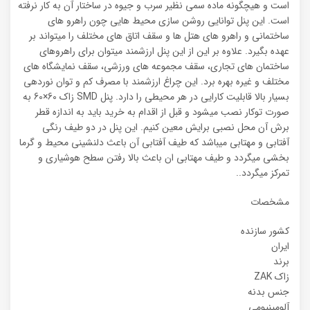
است و هیچگونه ماده سمی نظیر سرب و جیوه در ساختار آن به کار نرفته
است. این پنل توانایی روشن سازی محیط هایی چون راهرو های
ساختمانی و راهرو های هتل ها و سقف اتاق های مختلف را میتواند بر
عهده بگیرد. علاوه بر این از این پنل ارزشمند میتوان برای راهروهای
ساختمان های تجاری، سقف مجموعه های ورزشی، سقف نمایشگاه های
مختلف و غیره بهره برد. این چراغ ارزشمند با مصرف کم و توان نوردهی
بسیار بالا قابلیت کارایی در هر محیطی را دارد. پنل SMD زاک 60×60 به
صورت توکار نصب میشود و قبل از اقدام به خرید باید به اندازه قطر
برش آن محل نصبی برایش معین کنیم. این پنل در دو طیف رنگی
آفتابی و مهتابی میباشد که طیف آفتابی آن باعث دلنشینی محیط و گرما
بخشی میگردد و طیف مهتابی ان باعث بالا رفتن سطح هوشیاری و
تمرکز میگردد..
مشخصات
کشور سازنده
ایران
برند
زاک ZAK
جنس بدنه
آلومینیومی