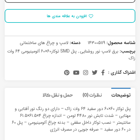
افزودن به علاقه مندی ها
شناسه محصول:
143005119
دسته:
لامپ و چراغ های ساختمانی
برچسب:
برق لامپ نور روشنایی
,
پنل SMD توکار60×60 آلومینیومی 64 وات
زاک
اشتراک گذاری :
توضیحات
نظرات (0)
حمل و نقل کالا
پنل توکار 60×60 دور سفید 64 وات زاک – دارای دو رنگ نور آفتابی و
مهتابی – شدت تابش نور 4480 لومن – اندازه چراغ 4×61.5×61.5
سانتیمتر – نصب توکار داخل سقفی – بدنه چراغ آلومینیومی – پنل 60
در 60 دور سفید – صرفه جویی در مصرف انرژی