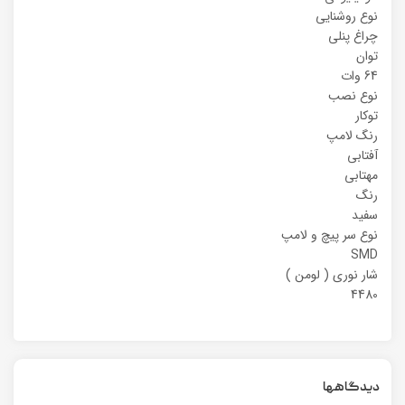
نوع روشنایی
چراغ پنلی
توان
64 وات
نوع نصب
توکار
رنگ لامپ
آفتابی
مهتابی
رنگ
سفید
نوع سر پیچ و لامپ
SMD
شار نوری ( لومن )
4480
دیدگاهها