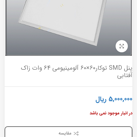
برای بزرگنمایی کلیک کنید
پنل SMD توکار60×60 آلومینیومی 64 وات زاک
آفتابی
5,000,000
ریال
در انبار موجود نمی باشد
مقایسه