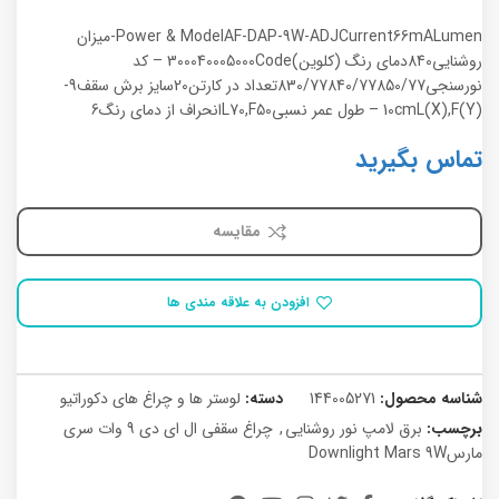
Power & ModelAF-DAP-9W-ADJCurrent66mALumen-میزان
روشنایی840دمای رنگ (کلوین)300040005000Code – کد
نورسنجی830/77840/77850/77تعداد در کارتن20سایز برش سقف9-
10cmL(X),F(Y) – طول عمر نسبیL70,F50انحراف از دمای رنگ6
تماس بگیرید
مقایسه
افزودن به علاقه مندی ها
شناسه محصول:
144005271
دسته:
لوستر ها و چراغ های دکوراتیو
برچسب:
برق لامپ نور روشنایی
,
چراغ سقفی ال ای دی 9 وات سری
مارسDownlight Mars 9W