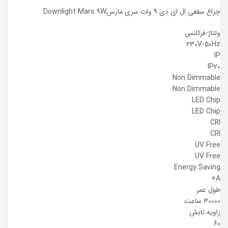
چراغ سقفی ال ای دی 9 وات سری مارسDownlight Mars 9W
ولتاژ-فرکانس
230V-50Hz
IP
IP20
Non Dimmable
Non Dimmable
LED Chip
LED Chip
CRI
CRI
UV Free
UV Free
Energy Saving
A+
طول عمر
30000 ساعت
زاویه تابش
60