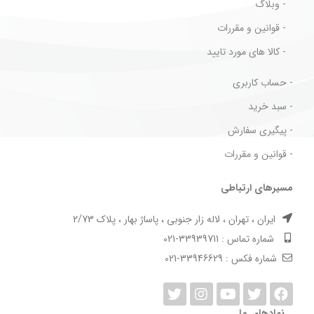
- وبلاگ
- قوانین و مقررات
- کالا های مورد تایید
- حساب کاربری
- سبد خرید
- پیگیری سفارش
- قوانین و مقررات
مسیرهای ارتباطی
ایران ، تهران ، لاله زار جنوبی ، پاساژ بهار ، پلاک 2/73
شماره تماس : 33939711-021
شماره فکس : 33946629-021
نمادهای ما