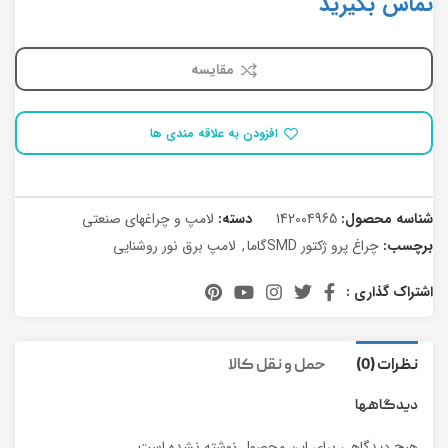
تماس بگیرید
مقایسه
افزودن به علاقه مندی ها
شناسه محصول:
142004965
دسته:
لامپ و چراغهای صنعتی
برچسب:
چراغ پرو ژکتور SMDگاما
,
لامپ برق نور روشنایی
اشتراک گذاری :
نظرات (0)
حمل و نقل کالا
دیدگاهها
هیچ دیدگاهی برای این محصول نوشته نشده است.