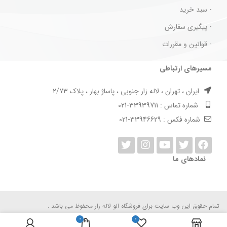
- سبد خرید
- پیگیری سفارش
- قوانین و مقررات
مسیرهای ارتباطی
ایران ، تهران ، لاله زار جنوبی ، پاساژ بهار ، پلاک 2/73
شماره تماس : 33939711-021
شماره فکس : 33946629-021
نمادهای ما
تمام حقوق این وب سایت برای فروشگاه الو لاله زار محفوظ می باشد .
0
0
Design by
Taktaz Group