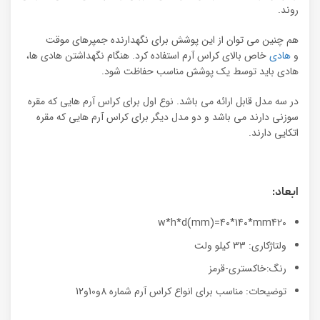
روند.
هم چنین می توان از این پوشش برای نگهدارنده جمپرهای موقت
و
هادی
خاص بالای کراس آرم استفاده کرد. هنگام نگهداشتن هادی ها،
هادی باید توسط یک پوشش مناسب حفاظت شود.
در سه مدل قابل ارائه می باشد. نوع اول برای کراس آرم هایی که مقره
سوزنی دارند می باشد و دو مدل دیگر برای کراس آرم هایی که مقره
اتکایی دارند.
ابعاد:
w*h*d(mm)=40*140*mm420
ولتاژکاری: 33 کیلو ولت
رنگ:خاکستری-قرمز
توضیحات: مناسب برای انواع کراس آرم شماره 8و10و12