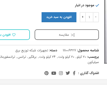
موجود در انبار
افزودن به سبد خرید
مقایسه
افزودن به
شناسه محصول:
111006327
دسته:
تجهیزات شبکه توزیع برق
برچسب:
20 کیلو
,
20 کیلو ولت
,
24 کیلو ولت
,
برقگیر
,
ترانس
,
ترانسفورماتو
سیلیکون
اشتراک گذاری :