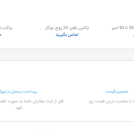
باکس اهرمی کلید گردان 50 تا 63 آمپر
باکس تلفن 20 زوج توکار
براکت ف
تماس بگیرید
0
تضمین قیمت
پرداخت در محل در تهرا
الا با مناسبت ترین قیمت روز
قبل از ثبت سفارش حتما به صورت تلفن
شود .