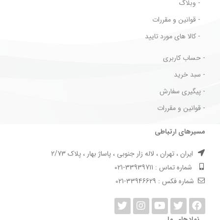
- وبلاگ
- قوانین و مقررات
- کالا های مورد تایید
- حساب کاربری
- سبد خرید
- پیگیری سفارش
- قوانین و مقررات
مسیرهای ارتباطی
ایران ، تهران ، لاله زار جنوبی ، پاساژ بهار ، پلاک 2/73
شماره تماس : 33939711-021
شماره فکس : 33946629-021
نمادهای ما