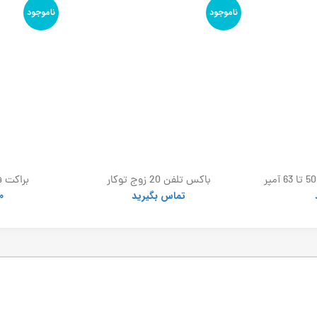
ناموجود
ناموجود
باکس اهرمی کلید گردان 50 تا 63 آمپر
باکس تلفن 20 زوج توکار
براکت ف
تماس بگیرید
0