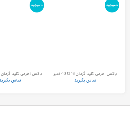
ناموجود
ناموجود
برقگیر پلیمری توس 24kv_10ka (ست 3
باکس اهرمی کلید گردان 16 تا 40 آمپر
الکترو کاوه
الکتروکاوه
تماس بگیرید
تماس بگیرید