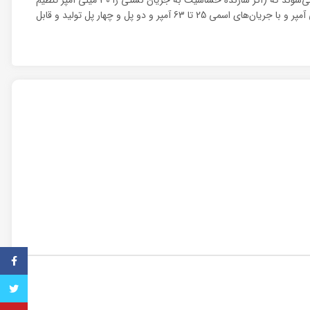
نماید) پیش از آسیب‌رسیدن به فرد مدار را قطع می‌کنند. کلیدهای محافظ جریان نشتی الکتروکاوه از نوع الکترومغناطیس و با حساسیت‌های 30، 100 و 300 میلی آمپر و با جریان‌های اسمی 25 تا 63 آمپر و دو پل و چهار پل تولید و قابل
فیس ب
تویتر