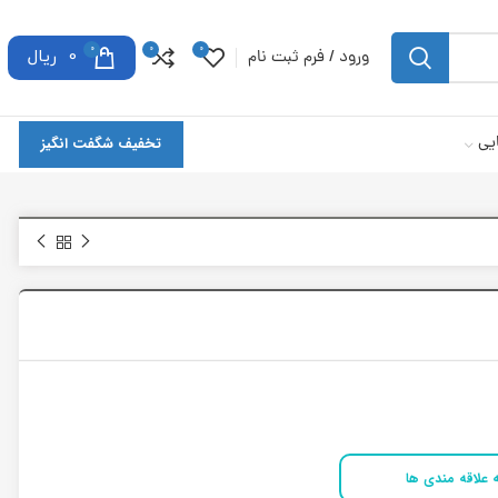
0
0
0
ورود / فرم ثبت نام
0
ریال
یی
تخفیف شگفت انگیز
 علاقه مندی ها