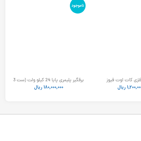
و
ناموجود
لزی کات اوت فیوز
برقگیر پلیمری پایا 24 کیلو ولت (ست 3
عددی)
1,200,00
ریال
180,000,000
ریال