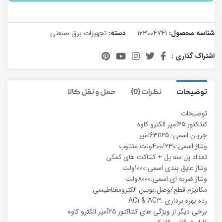
شناسه محصول:
123004741
دسته:
تجهیزات برق صنعتی
اشتراک گذاری :
توضیحات
نظرات (0)
حمل و نقل کالا
توضیحات
کنتاکتور 25آمپر الکترو کاوه
جریان اسمی: 25تا63آمپر
ولتاژ اسمی:400/230ولت متناوب
تعداد پل:سه پل + کنتاکت های کمکی
ولتاژ عایق بندی اسمی:1000ولت
ولتاژ ضربه ای اسمی:8000ولت
مکانیزم قطع/وصل:بوبین الکترومغناطیسی
رده بهره برداری :AC1 & AC3
برخی دیگر از ویژگی های کنتاکتور 25آمپر الکترو کاوه