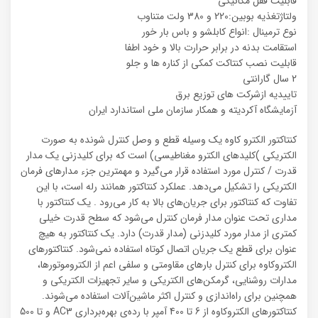
قابلیت قفل مکانیکی
ولتاژتغذیه بوبین:220 و 380 ولت متناوب
نوع ترمینال :انواع کابلشو و باس بار خور
استقامت بدنه در برابر حرارت بالا و خود اطفا
قابلیت نصب کنتاکت کمکی از کناره ها و جلو
2 سال گارانتی
تاییدیه ازشرکت های توزیع برق
آزمایشگاه آکردیته و همکار سازمان ملی استاندارد ایران
کنتاکتور الکترو کاوه یک وسیله قطع و وصل کنترل شونده به صورت
الکتریکی )کلیدهای الکترو مغناطیسی) است که برای کلیدزنی یک مدار
قدرت / کنترل مورد استفاده قرار می‌گیرد و مهمترین جزء مدارهای فرمان
الکتریکی را تشکیل می‌دهد. عملکرد کنتاکتور همانند رله است، با این
تفاوت که کنتاکتور برای جریان‌های بالا به کار می‌رود . یک کنتاکتور با
مداری تحت عنوان مدار فرمان کنترل می‌شود که سطح قدرت خیلی
کمتری از مدار مورد کلیدزنی (مدار قدرت) دارد. یک کنتاکتور به هیچ
عنوان برای قطع یک جریان اتصال کوتاه استفاده نمی‌شود. کنتاکتورهای
الکتروکاوه برای کنترل بارهای مقاومتی و سلفی اعم از الکتروموتورها،
مدارات روشنایی، گرمکن‌های الکتریکی و سایر تجهیزات الکتریکی و
همچنین برای راه‌اندازی و کنترل اکثر ماشین‌آلات استفاده می‌شوند.
کنتاکتورهای الکتروکاوه از 6 تا 400 آمپر با رده‌ی بهره‌برداری AC3 و تا 500